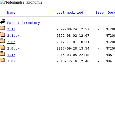
Name
Last modified
Size
Des
Parent Directory
2.1/
2.1.b/
2.0/
2.0.b/
1.1/
1.0/