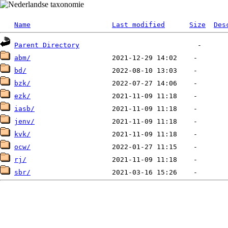
Name
Last modified
Size
Des
Parent Directory
abm/
bd/
bzk/
ezk/
iasb/
jenv/
kvk/
ocw/
rj/
sbr/