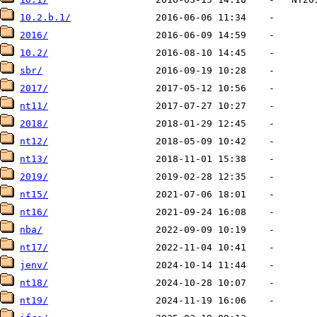
10.2.b.1/
2016/
10.2/
sbr/
2017/
nt11/
2018/
nt12/
nt13/
2019/
nt15/
nt16/
nba/
nt17/
jenv/
nt18/
nt19/