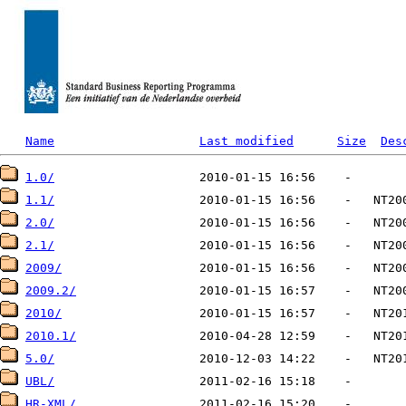
Name
Last modified
Size
Des
1.0/
1.1/
2.0/
2.1/
2009/
2009.2/
2010/
2010.1/
5.0/
UBL/
HR-XML/